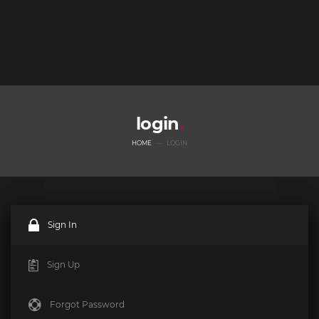
login
HOME
LOGIN
Sign In
Sign Up
Forgot Password