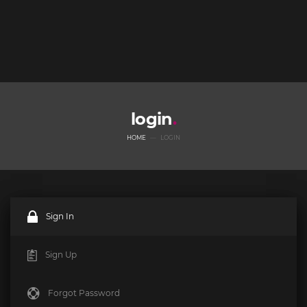
login
HOME
LOGIN
Sign In
Sign Up
Forgot Password