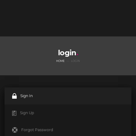
login
HOME
LOGIN
Sign In
Sign Up
Forgot Password