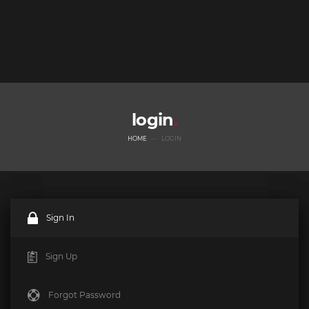
login
HOME
LOGIN
Sign In
Sign Up
Forgot Password