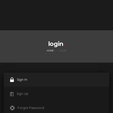
login
HOME
LOGIN
Sign In
Sign Up
Forgot Password