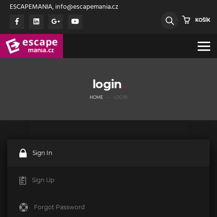
ESCAPEMANIA, info@escapemania.cz
KOŠÍK
login
HOME
LOGIN
Sign In
Sign Up
Forgot Password