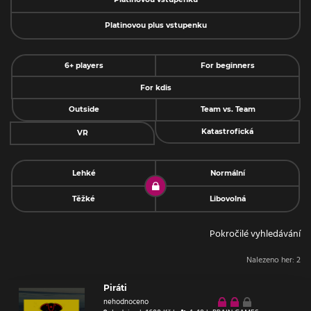
Platinovou plus vstupenku
6+ players
For beginners
For kdis
Outside
Team vs. Team
Katastrofická
VR
Lehké
Normální
Těžké
Libovolná
Pokročilé vyhledávání
Nalezeno her:
2
Piráti
nehodnoceno