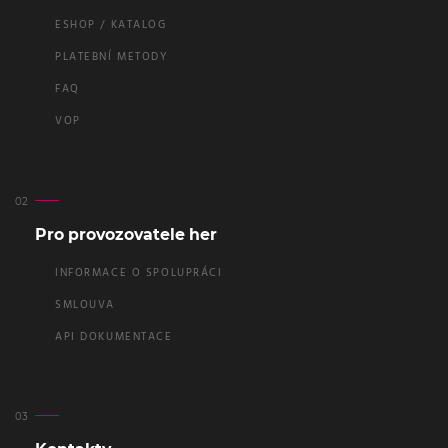
ESHOP / KATALOG
PLATEBNÍ METODY
FAQ
VOP
Pro provozovatele her
INFORMACE O SPOLUPRÁCI
SMLOUVA
API DOKUMENTACE