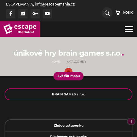
ESCAPEMANIA, info@escapemania.cz
KOŠÍK
únikové hry brain games s.r.o.
HOME
KATALOG HER
Zvětšit mapu
Jméno
Zlatou vstupenku
Platinovou vstupenku