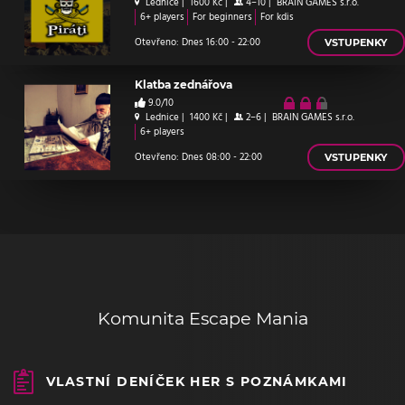
Lednice
|
1600 Kč
|
4–10
|
BRAIN GAMES s.r.o.
6+ players
For beginners
For kdis
Otevřeno: Dnes 16:00 - 22:00
VSTUPENKY
Klatba zednářova
9.0/10
Lednice
|
1400 Kč
|
2–6
|
BRAIN GAMES s.r.o.
6+ players
Otevřeno: Dnes 08:00 - 22:00
VSTUPENKY
Komunita Escape Mania
VLASTNÍ DENÍČEK HER S POZNÁMKAMI