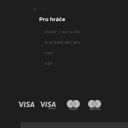
Pro hráče
ESHOP / KATALOG
PLATEBNÍ METODY
FAQ
VOP