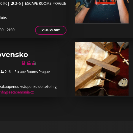
90 Kč
|
2–5
|
ESCAPE ROOMS PRAGUE
 kdis
0 - 21:30
VSTUPENKY
ovensko
2–6
|
Escape Rooms Prague
 zakoupenou vstupenku do této hry,
info@escapemania.cz