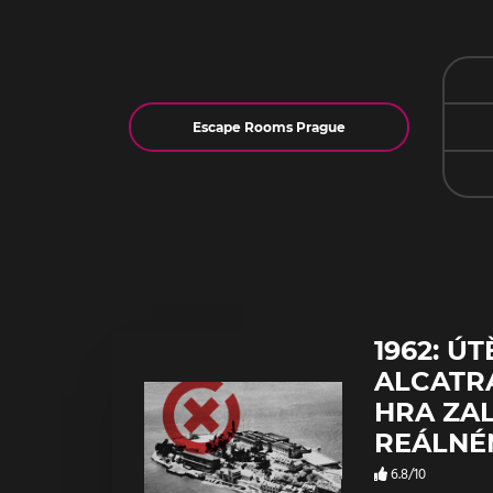
Jméno
1962: ÚT
ALCATRA
HRA ZA
REÁLNÉ
6.8/10