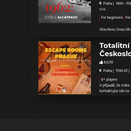
Praha
|
1490– 15
s.r.o.
For beginners
For
Otevřeno: Dnes 09:3
Totalitní
Českosl
8.0/10
Praha
|
1590 Kč
|
6+ players
V případě, že máte
kontaktujte nás na