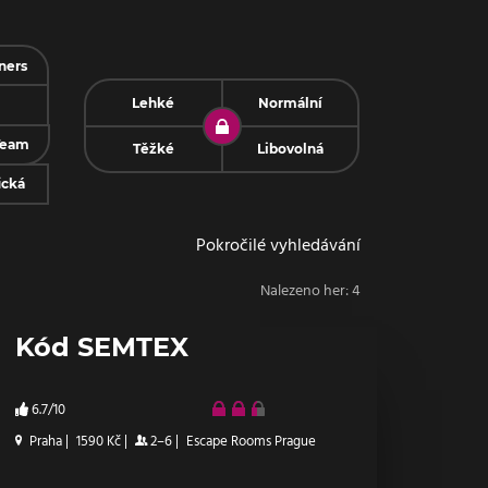
ners
Lehké
Normální
Team
Těžké
Libovolná
ická
Pokročilé vyhledávání
Nalezeno her:
4
Kód SEMTEX
6.7/10
Praha
|
1590 Kč
|
2–6
|
Escape Rooms Prague