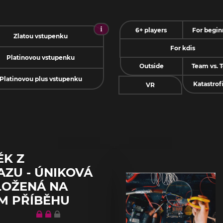
6+ players
For begin
Zlatou vstupenku
For kdis
Platinovou vstupenku
Outside
Team vs. 
Platinovou plus vstupenku
Katastrof
VR
ĚK Z
ZU - ÚNIKOVÁ
LOŽENÁ NA
M PŘÍBĚHU