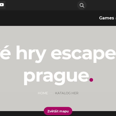
Games a
é hry escap
prague
HOME
KATALOG HER
Zvětšit mapu