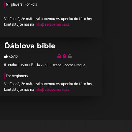
6+ players
For kdis
V případě, že máte zakoupenou vstupenku do této hry,
kontaktujte nás na
info@escapemania.cz
Ďáblova bible
7.5/10
Praha
|
1590 Kč
|
2–6
|
Escape Rooms Prague
For beginners
V případě, že máte zakoupenou vstupenku do této hry,
kontaktujte nás na
info@escapemania.cz