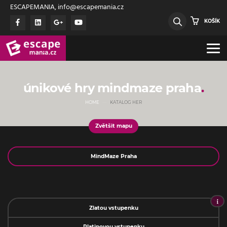
ESCAPEMANIA, info@escapemania.cz
KOŠÍK
2
2
únikové hry mindmaze praha
HOME
KATALOG HER
Zvětšit mapu
Jméno
2
2
Zlatou vstupenku
Platinovou vstupenku