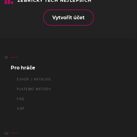
ŽEBŘÍČKY TĚCH NEJLEPŠÍCH
Vytvořit účet
Pro hráče
ESHOP / KATALOG
PLATEBNÍ METODY
FAQ
VOP