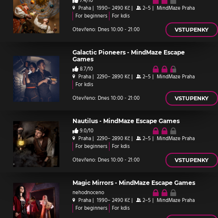
7.4/10
Praha
|
1990– 2490 Kč
|
2–5
|
MindMaze Praha
For beginners
For kdis
Otevřeno: Dnes 10:00 - 21:00
VSTUPENKY
Galactic Pioneers - MindMaze Escape
Games
8.7/10
Praha
|
2290– 2890 Kč
|
2–5
|
MindMaze Praha
For kdis
Otevřeno: Dnes 10:00 - 21:00
VSTUPENKY
Nautilus - MindMaze Escape Games
9.0/10
Praha
|
2290– 2890 Kč
|
2–5
|
MindMaze Praha
For beginners
For kdis
Otevřeno: Dnes 10:00 - 21:00
VSTUPENKY
Magic Mirrors - MindMaze Escape Games
nehodnoceno
Praha
|
1990– 2490 Kč
|
2–5
|
MindMaze Praha
For beginners
For kdis