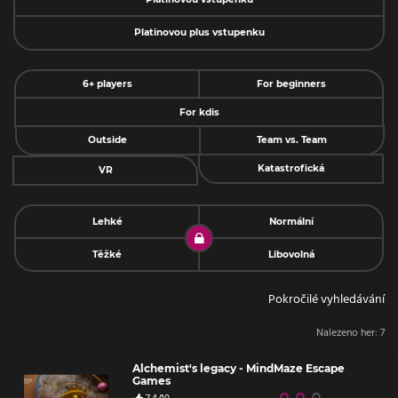
Platinovou plus vstupenku
6+ players
For beginners
For kdis
Outside
Team vs. Team
Katastrofická
VR
Lehké
Normální
Těžké
Libovolná
Pokročilé vyhledávání
Nalezeno her:
7
Alchemist's legacy - MindMaze Escape
Games