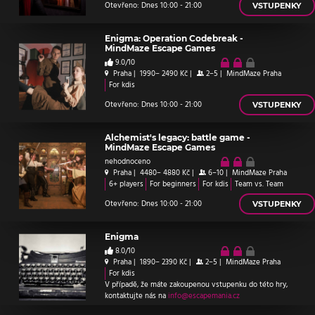
Otevřeno: Dnes 10:00 - 21:00
VSTUPENKY
Enigma: Operation Codebreak -
MindMaze Escape Games
9.0/10
Praha
|
1990– 2490 Kč
|
2–5
|
MindMaze Praha
For kdis
Otevřeno: Dnes 10:00 - 21:00
VSTUPENKY
Alchemist's legacy: battle game -
MindMaze Escape Games
nehodnoceno
Praha
|
4480– 4880 Kč
|
6–10
|
MindMaze Praha
6+ players
For beginners
For kdis
Team vs. Team
Otevřeno: Dnes 10:00 - 21:00
VSTUPENKY
Enigma
8.0/10
Praha
|
1890– 2390 Kč
|
2–5
|
MindMaze Praha
For kdis
V případě, že máte zakoupenou vstupenku do této hry,
kontaktujte nás na
info@escapemania.cz