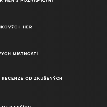
EK HER S POZNÁMKAMI
NIKOVÝCH HER
VÝCH MÍSTNOSTÍ
 RECENZE OD ZKUŠENÝCH