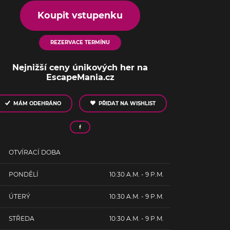
Koupit vstupenku
REZERVACE TERMÍNU
Nejnižší ceny únikových her na
EscapeMania.cz
MÁM ODEHRÁNO
PŘIDAT NA WISHLIST
OTVÍRACÍ DOBA
PONDĚLÍ
10:30 A.M. - 9 P.M.
ÚTERÝ
10:30 A.M. - 9 P.M.
STŘEDA
10:30 A.M. - 9 P.M.