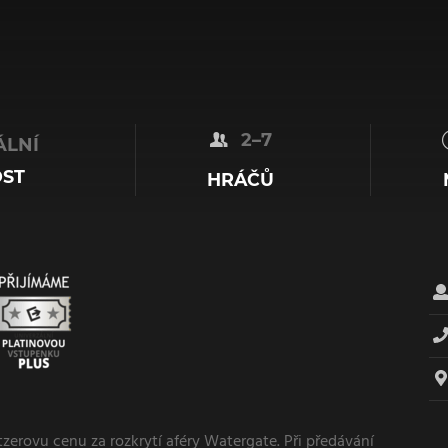
2–7
LNÍ
OST
HRÁČŮ
itzerovu cenu za rozkrytí aféry Watergate. Při předávání