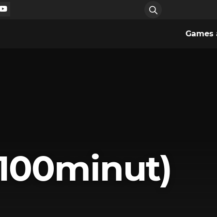
Games a
(100minut)