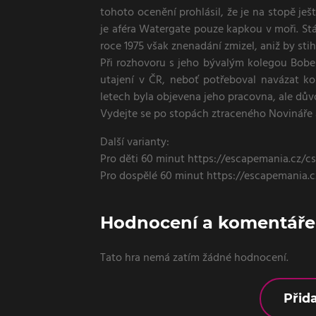
tohoto ocenění prohlásil, že je na stopě je
je aféra Watergate pouze kapkou v moři. Stá
roce 1975 však znenadání zmizel, aniž by stihl
Při rozhovoru s jeho bývalým kolegou Bob
utajení v ČR, neboť potřeboval navázat ko
letech byla objevena jeho pracovna, ale dův
Vydejte se po stopách ztraceného Novináře a 
Další varianty:
Pro děti 60 minut https://escapemania.cz/c
Pro dospělé 60 minut https://escapemania.
Hodnocení a komentáře 
Tato hra nemá zatím žádné hodnocení.
Přid