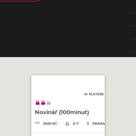
6+ PLAYERS
Novinář (100minut)
2300 KČ
2–7
PRAHA