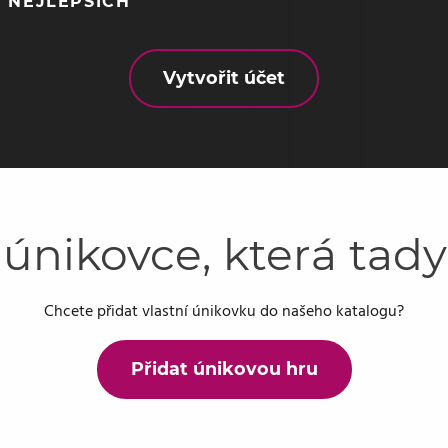
 NEJLEPŠÍCH
Vytvořit účet
 únikovce, která tad
Chcete přidat vlastní únikovku do našeho katalogu?
Přidat únikovou hru