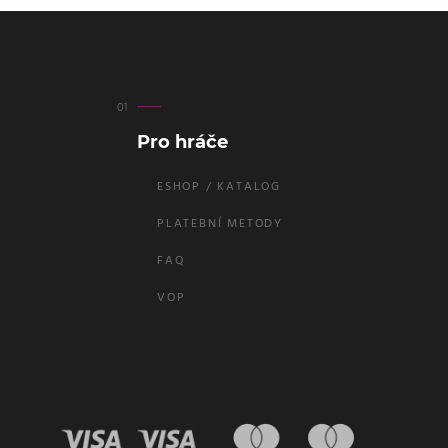
Pro hráče
ESHOP / KATALOG
PLATEBNÍ METODY
FAQ
VOP