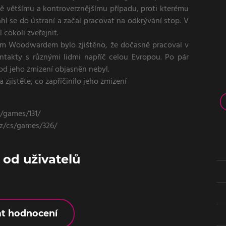
ště většímu a kontroverznějšímu případu, proti kterému
hl se do ústraní a začal pracovat na odkrývání stop. V
 cokoli zveřejnit.
em Woodwardem bylo zjištěno, že dočasně pracoval v
ntakty s různými lidmi napříč celou Evropou. Po pár
od jeho zmizení objasněn nebyl.
zjistěte, co zapříčinilo jeho zmizení
s/games/131/
cz/cs/games/326/
od uživatelů
at hodnocení