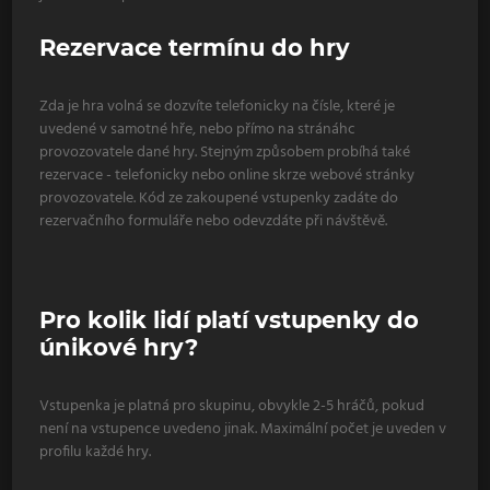
Rezervace termínu do hry
Zda je hra volná se dozvíte telefonicky na čísle, které je
uvedené v samotné hře, nebo přímo na stránáhc
provozovatele dané hry. Stejným způsobem probíhá také
rezervace - telefonicky nebo online skrze webové stránky
provozovatele. Kód ze zakoupené vstupenky zadáte do
rezervačního formuláře nebo odevzdáte při návštěvě.
Pro kolik lidí platí vstupenky do
únikové hry?
Vstupenka je platná pro skupinu, obvykle 2-5 hráčů, pokud
není na vstupence uvedeno jinak. Maximální počet je uveden v
profilu každé hry.