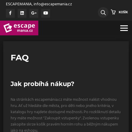
ESCAPEMANIA, info@escapemania.cz
KOŠÍK
FAQ
Jak probíhá nákup?
Na stránkách escapemánia.cz máte možnost nalézt vhodnou
hru. Ať už hledáte dle města, pro děti nebo jiného kritéria, v
katalogu hry najdete dostupné možnosti. Po rozkliknutí detailu
hry máte možnost "Zakoupit vstupenky". Zvolenou vstupenku
zakopíte skrze košík pravém horním rohu a běžným nákupem
jako na eshopu.