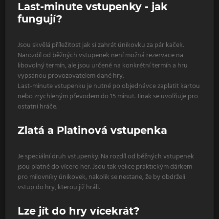
Last-minute vstupenky - jak
fungují?
Jsou skvělá příležitost jak si zahrát únikovku za pár kaček.
Narozdíl od běžných vstupenek není možná rezervace na
libovolný termín, ale jsou určené na konkrétní termín a hru
vypsanou provozovatelem dané hry.
Last-minute vstupenku je nutné po objednávce zaplatit kartou
nebo zrychleným převodem do 15 minut. Jinak se uvolňuje pro
ostatní hráče.
Zlatá a Platinová vstupenka
Je speciální druh vstupenky. Na rozdíl od běžných vstupenek
jsou platné do vícero her. Jsou tak velice praktickým dárkem
pro milovníky únikovek, nakolik se nestane, že by obdrželi
vstup do hry, kterou již hráli.
Lze jít do hry vícekrát?