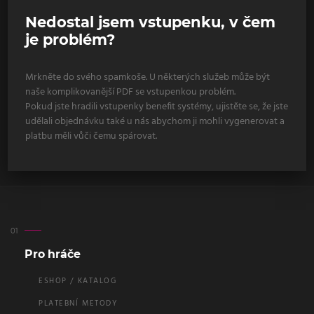
Nedostal jsem vstupenku, v čem
je problém?
Mrkněte do svého spamkoše. U některých služeb může být
naše komplikovanější PDF se vstupenkou problém.
Pokud jste hradili vstupenky benefit systémy, ujistěte se, že jste
udělali objednávku také u nás abychom ji mohli vygenerovat a
platbu měli vůči čemu spárovat.
Pro hráče
ESHOP / KATALOG
PLATEBNÍ METODY