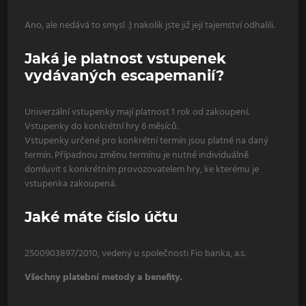
Ano, ale nedává to smysl :) nakolik jste již její tajemství odhalili.
Jaká je platnost vstupenek
vydávaných escapemanií?
Univerzální vstupenky mají platnost 1 rok od zakoupení.
Vstupenky do konkrétní hry 6 měsíců.
Vstupenky určené pro konkrétní termín jsou platné na daný
termín. Případnou změnu termínu je nutné individuálně
domluvit s konkrétním provozovatelem hry, ke kterému je
vstupenka zakoupená.
Jaké máte číslo účtu
2500903897/2010, vedený u společnosti Fio banka, a.s.
Všechny platební metody a benefity.