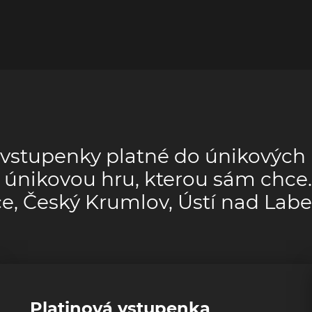
 vstupenky platné do únikových 
únikovou hru, kterou sám chce. 
ice, Český Krumlov, Ústí nad La
Platinová vstupenka