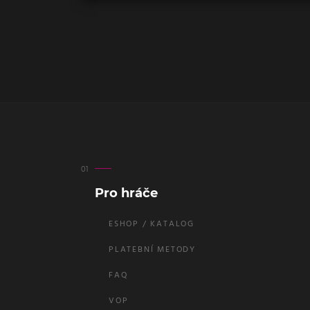
Pro hráče
ESHOP / KATALOG
PLATEBNÍ METODY
FAQ
VOP