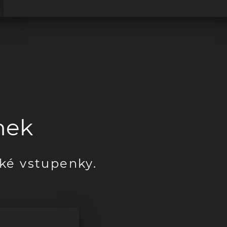
nek
cké vstupenky.