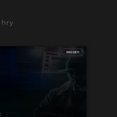
 hry
PRO DĚTI
t