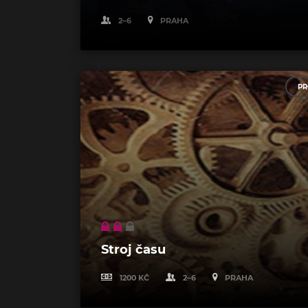
2–6
PRAHA
PR
Stroj času
1200 KČ
2–6
PRAHA