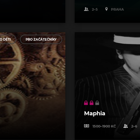
2–5
PRAHA
O DĚTI
PRO ZAČÁTEČNÍKY
Maphia
1500–1900 KČ
2–6