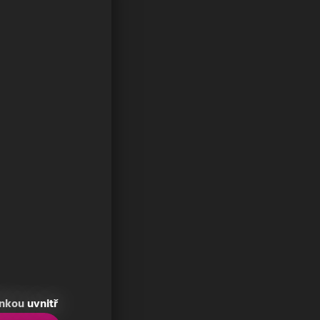
enkou
uvnitř