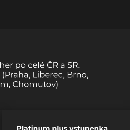
her po celé ČR a SR.
(Praha, Liberec, Brno,
bem, Chomutov)
Platinum plus vstupenka