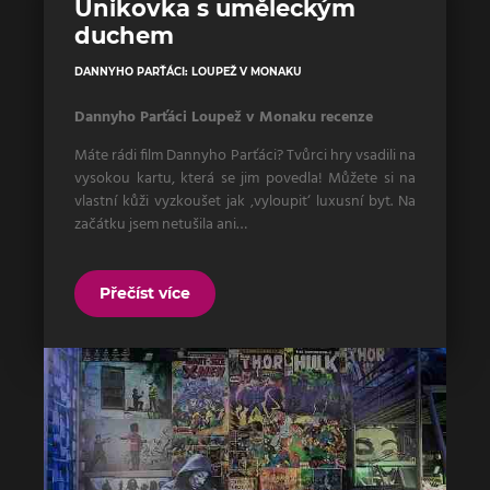
Únikovka s uměleckým
duchem
DANNYHO PARŤÁCI: LOUPEŽ V MONAKU
Dannyho Parťáci Loupež v Monaku recenze
Máte rádi film Dannyho Parťáci? Tvůrci hry vsadili na
vysokou kartu, která se jim povedla! Můžete si na
vlastní kůži vyzkoušet jak ‚vyloupit‘ luxusní byt. Na
začátku jsem netušila ani…
Přečíst více