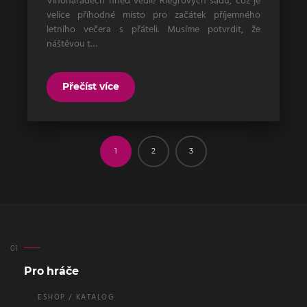
Vinoharadech hned vedle Riegrových sadů, což je
velice příhodné místo pro začátek příjemného
letního večera s přáteli. Musíme potvrdit, že
náštěvou t…
Přečíst více
1
2
3
Pro hráče
ESHOP / KATALOG