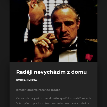
Raději nevycházím z domu
KMOTR: OMERTA
Kmotr Omerta recenze DoorZ
Co se stane pokud se zkusíte spolčit s mafií? Ačkoli
Vás před podobnými nápady maminka stokrát