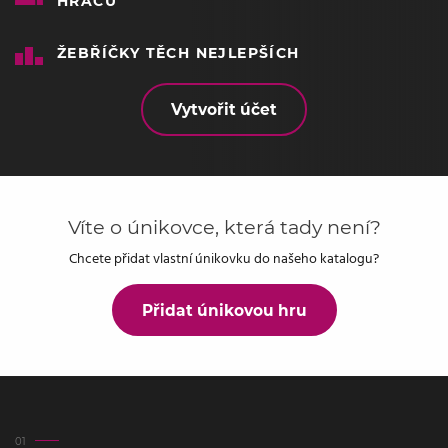
HRÁČŮ
ŽEBŘÍČKY TĚCH NEJLEPŠÍCH
Vytvořit účet
Víte o únikovce, která tady není?
Chcete přidat vlastní únikovku do našeho katalogu?
Přidat únikovou hru