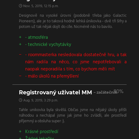
Nov. 5, 2019, 12:15 p.m.
Designově na vysoké úrovni (podobně třeba jako Galactic
Pioneers), ale je to taková hodně lehká únikovka - dvě tři šifry a
potom už tak nějak dojít do cíle. Nicméně nás to bavilo.
- atmosféra
- technické vychytávky
- roommasterka nesledovala dostatečně hru, a tak
nám radila na něco, co jsme nepotřebovali a
naopak neporadila s tím, co bychom měli mít
- málo úkolů na přemýšlení
80%
Registrovaný uživatel MM
– začátečník
Aug. 9, 2019, 3:29 p.m.
Tahle unikovka byla skvělá. Občas jsme na nějaký úkoly přišli
náhodou a nechápal jsme jak jsme ho zvládli, ale prostředí
příjemný a obsluha super :).
Krásné prostředí