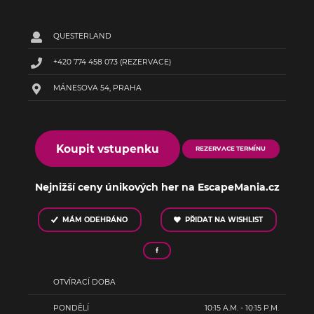
QUESTERLAND
+420 774 458 073
(REZERVACE)
MÁNESOVA 54, PRAHA
Koupit vstupenku
REZERVACE TERMÍNU
Nejnižší ceny únikových her na EscapeMania.cz
MÁM ODEHRÁNO
PŘIDAT NA WISHLIST
OTVÍRACÍ DOBA
PONDĚLÍ
10:15 A.M. - 10:15 P.M.