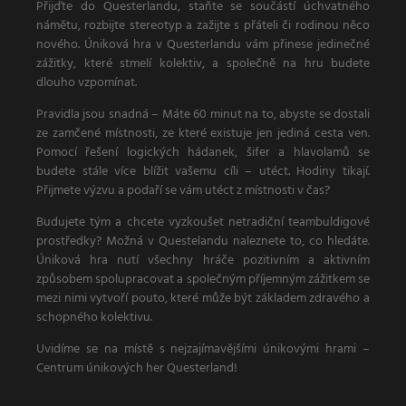
Přijďte do Questerlandu, staňte se součástí úchvatného
námětu, rozbijte stereotyp a zažijte s přáteli či rodinou něco
nového. Úniková hra v Questerlandu vám přinese jedinečné
zážitky, které stmelí kolektiv, a společně na hru budete
dlouho vzpomínat.
Pravidla jsou snadná – Máte 60 minut na to, abyste se dostali
ze zamčené místnosti, ze které existuje jen jediná cesta ven.
Pomocí řešení logických hádanek, šifer a hlavolamů se
budete stále více blížit vašemu cíli – utéct. Hodiny tikají.
Přijmete výzvu a podaří se vám utéct z místnosti v čas?
Budujete tým a chcete vyzkoušet netradiční teambuldigové
prostředky? Možná v Questelandu naleznete to, co hledáte.
Úniková hra nutí všechny hráče pozitivním a aktivním
způsobem spolupracovat a společným příjemným zážitkem se
mezi nimi vytvoří pouto, které může být základem zdravého a
schopného kolektivu.
Uvidíme se na místě s nejzajímavějšími únikovými hrami –
Centrum únikových her Questerland!