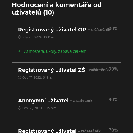
Hodnocení a komentáře od
uživatelů (10)
90%
Registrovaný uživatel OP
– začátečník
July 20, 2026, 10:11 a.m.
Atmosfera, ukoly, zabava celkem
90%
Registrovaný uživatel ZŠ
– začátečník
Oct. 17, 2022, 6:18 a.m.
90%
Anonymní uživatel
– začátečník
Feb. 21, 2020, 5:35 p.m.
70%
Registrovaný uživatel
– začátečník