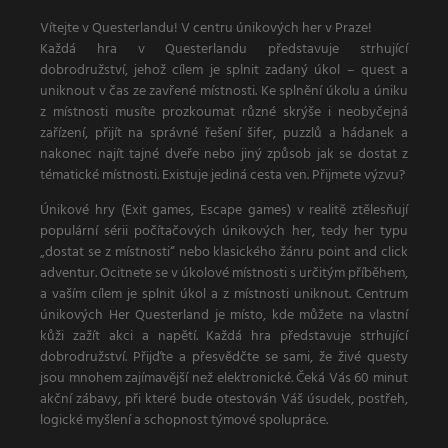
Vítejte v Questerlandu! V centru únikových her v Praze!
Každá hra v Questerlandu představuje strhující
dobrodružství, jehož cílem je splnit zadaný úkol – quest a
uniknout v čas ze zavřené místnosti. Ke splnění úkolu a úniku
z místnosti musíte prozkoumat různé skrýše i neobyčejná
zařízení, přijít na správné řešení šifer, puzzlů a hádanek a
nakonec najít tajné dveře nebo jiný způsob jak se dostat z
tématické místnosti. Existuje jediná cesta ven. Přijmete výzvu?
Únikové hry (Exit games, Escape games) v realitě ztělesňují
populární sérii počítačových únikových her, tedy her typu
„dostat se z místnosti“ nebo klasického žánru point and click
adventur. Ocitnete se v úkolové místnosti s určitým příběhem,
a vaším cílem je splnit úkol a z místnosti uniknout. Centrum
únikových Her Questerland je místo, kde můžete na vlastní
kůži zažít akci a napětí. Každá hra představuje strhující
dobrodružství. Přijďte a přesvědčte se sami, že živé questy
jsou mnohem zajímavější než elektronické. Čeká Vás 60 minut
akční zábavy, při které bude otestován Váš úsudek, postřeh,
logické myšlení a schopnost týmové spolupráce.