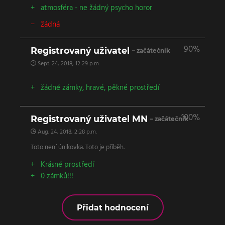
atmosféra - ne žádný psycho horor
žádná
90%
Registrovaný uživatel
– začátečník
Sept. 24, 2018, 12:29 p.m.
žádné zámky, hravé, pěkné prostředí
100%
Registrovaný uživatel MN
– začátečník
Aug. 24, 2018, 2:28 p.m.
Toto není únikovka. Toto je příběh.
Krásné prostředí
0 zámků!!!
Přidat hodnocení