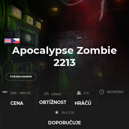
Apocalypse Zombie
2213
FOR BEGINNERS
NEURČENO
1390 - 1990 KČ
2–5
LEHKÁ
OBTÍŽNOST
CENA
HRÁČŮ
10.0 Z 10
DOPORUČUJE