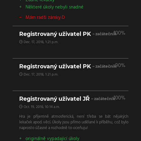
Žádné lekačky
Některé úkoly nebyli snadné
Mám radši zámky:D
100%
Registrovaný uživatel PK
– začátečník
Dec. 17, 2018, 1:21 p.m.
90%
Registrovaný uživatel PK
– začátečník
Dec. 17, 2018, 1:21 p.m.
100%
Registrovaný uživatel JŘ
– začátečník
Oct. 19, 2018, 10:14 a.m.
Hra je příjemně atmosferická, není třeba se bát nějakých
lekaček apod. věcí. Úkoly jsou přímo udělané k příběhu, což bylo
naprosto úžasné a rozhodně to oceňuju!
originálně vypadající úkoly