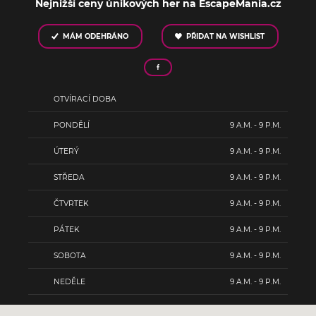
Nejnižší ceny únikových her na EscapeMania.cz
MÁM ODEHRÁNO
PŘIDAT NA WISHLIST
OTVÍRACÍ DOBA
PONDĚLÍ
9 A.M. - 9 P.M.
ÚTERÝ
9 A.M. - 9 P.M.
STŘEDA
9 A.M. - 9 P.M.
ČTVRTEK
9 A.M. - 9 P.M.
PÁTEK
9 A.M. - 9 P.M.
SOBOTA
9 A.M. - 9 P.M.
NEDĚLE
9 A.M. - 9 P.M.