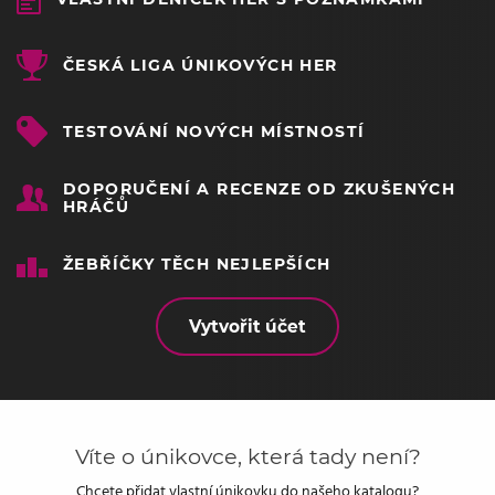
ČESKÁ LIGA ÚNIKOVÝCH HER
TESTOVÁNÍ NOVÝCH MÍSTNOSTÍ
DOPORUČENÍ A RECENZE OD ZKUŠENÝCH
HRÁČŮ
ŽEBŘÍČKY TĚCH NEJLEPŠÍCH
Vytvořit účet
Víte o únikovce, která tady není?
Chcete přidat vlastní únikovku do našeho katalogu?