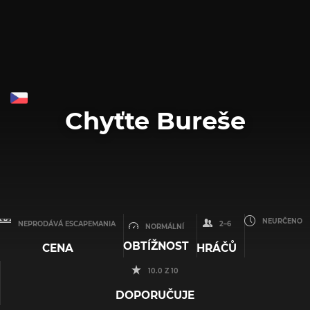
Chyťte Bureše
NEURČENO
NEPRODÁVÁ ESCAPEMANIA
2–6
NORMÁLNÍ
OBTÍŽNOST
CENA
HRÁČŮ
10.0 Z 10
DOPORUČUJE