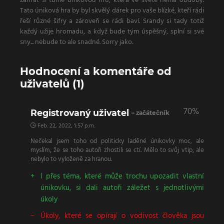
zahrát si tuhle únikovou hru, která ve světě nemá obdoby.
Tato úniková hra by byl skvělý dárek pro vaše blízké, kteří rádi
řeší různé šifry a zároveň se rádi baví. Srandy si tady totiž
každý užije hromadu, a když bude tým úspěšný, splní si své
sny... nebude to ale snadné. Sorry jako.
Hodnocení a komentáře od
uživatelů (1)
70%
Registrovaný uživatel
– začátečník
Feb. 22, 2022, 1:57 p.m.
Nečekal jsem toho od politicky laděné únikovky moc, ale
myslím, že se toho autoři zhostili se ctí. Mělo to svůj vtip, ale
nebylo to vyloženě za hranou.
I přes téma, které může trochu upozadit vlastní
únikovku, si dali autoři záležet s jednotlivými
úkoly
Úkoly, které se opírají o vodivost člověka jsou