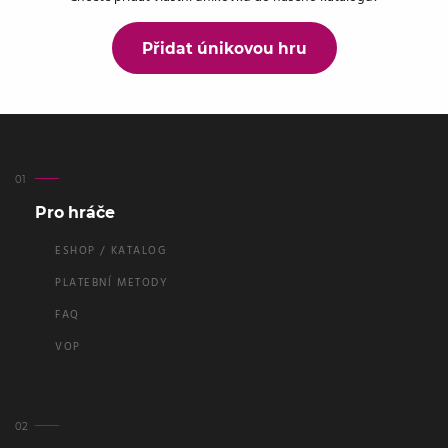
Přidat únikovou hru
Pro hráče
ESHOP / KATALOG
PLATEBNÍ METODY
FAQ
VOP