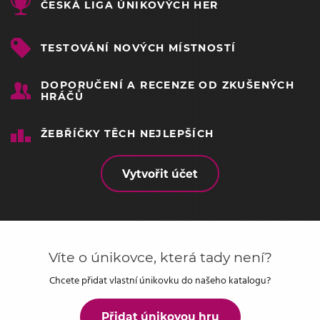
ČESKÁ LIGA ÚNIKOVÝCH HER
TESTOVÁNÍ NOVÝCH MÍSTNOSTÍ
DOPORUČENÍ A RECENZE OD ZKUŠENÝCH
HRÁČŮ
ŽEBŘÍČKY TĚCH NEJLEPŠÍCH
Vytvořit účet
Víte o únikovce, která tady není?
Chcete přidat vlastní únikovku do našeho katalogu?
Přidat únikovou hru