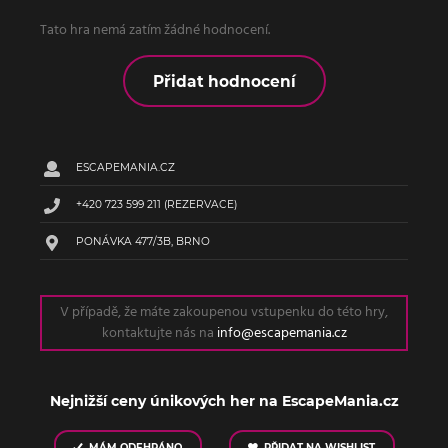
Tato hra nemá zatím žádné hodnocení.
Přidat hodnocení
ESCAPEMANIA.CZ
+420 723 599 211
(REZERVACE)
PONÁVKA 477/3B, BRNO
V případě, že máte zakoupenou vstupenku do této hry,
kontaktujte nás na
info@escapemania.cz
Nejnižší ceny únikových her na EscapeMania.cz
MÁM ODEHRÁNO
PŘIDAT NA WISHLIST