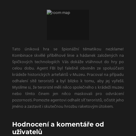
Tato úniková hra se špionážní tématikou nezklame!
Kombinace skvělé příběhové linie a hádanek založených na
špičkových technologiích Vás dokáže vtáhnout do hry po
celou dobu. Agent FBI byl falešně obviněn ze spoluúčasti
krádeže historických artefaktů v Muzeu. Pracoval na případu
odhalení sítě teroristů a byl blízko k tomu, aby jej vyřešil.
Myslíme si, že teroristé měli něco společného s krádeží muzeu
nebo tímto činem jen něco maskovali pro odvrácení
pozornosti. Pomozte agentovi odhalit síť teroristů, očistit jeho
jméno a zastavit i skutečnou hrozbu raketovým útokem.
Hodnocení a komentáře od
uživatelů