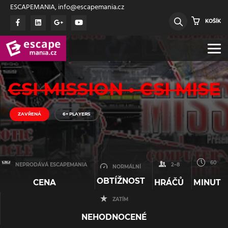
ESCAPEMANIA, info@escapemania.cz
KOŠÍK
CSI MISSION • CSI MISE
ZAVŘENÁ
6+ PLAYERS
60
NEPRODÁVÁ ESCAPEMANIA
2–8
NORMÁLNÍ
OBTÍŽNOST
CENA
HRÁČŮ
MINUT
ZATÍM
NEHODNOCENÉ