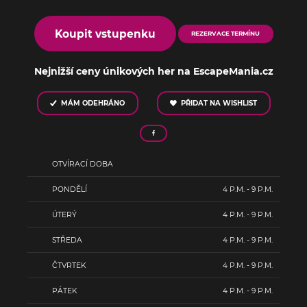
Koupit vstupenku
REZERVACE TERMÍNU
Nejnižší ceny únikových her na EscapeMania.cz
MÁM ODEHRÁNO
PŘIDAT NA WISHLIST
OTVÍRACÍ DOBA
PONDĚLÍ
4 P.M. - 9 P.M.
ÚTERÝ
4 P.M. - 9 P.M.
STŘEDA
4 P.M. - 9 P.M.
ČTVRTEK
4 P.M. - 9 P.M.
PÁTEK
4 P.M. - 9 P.M.