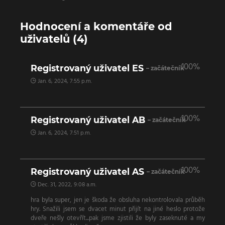
Hodnocení a komentáře od
uživatelů (4)
100%
Registrovaný uživatel ES
– začátečník
Jan. 6, 2024, 7:55 p.m.
100%
Registrovaný uživatel AB
– začátečník
Jan. 6, 2024, 7:51 p.m.
100%
Registrovaný uživatel AS
– začátečník
Dec. 31, 2022, 9:08 a.m.
hra byla super, jen je škoda že obsluha nekontrolovala průběh
hry. Snažili jsem se dvacet minut přijít na jiné heslo protože
dveře nešly otevřít...pak jsme zjistili že byly zaseknuté a my