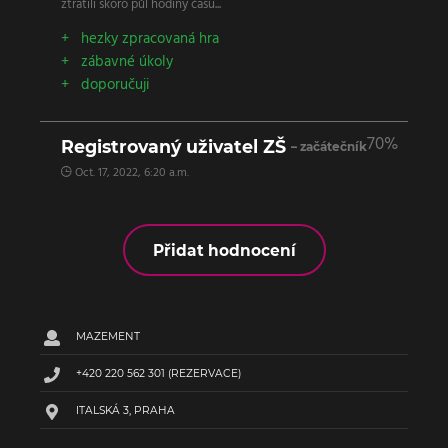
ztratili skoro půl hodiny času...
hezky zpracovaná hra
zábavné úkoly
doporučuji
70%
Registrovaný uživatel ZŠ
– začátečník
Oct. 17, 2022, 6:20 a.m.
Přidat hodnocení
MAZEMENT
+420 220 562 301
(REZERVACE)
ITALSKÁ 3, PRAHA