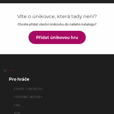
Víte o únikovce, která tady není?
Chcete přidat vlastní únikovku do našeho katalogu?
Přidat únikovou hru
Pro hráče
ESHOP / KATALOG
PLATEBNÍ METODY
FAQ
VOP