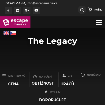
ESCAPEMANIA, info@escapemania.cz
KOŠÍK
The Legacy
NEURČENO
1299 - 1599 KČ
2–6
NORMÁLNÍ
OBTÍŽNOST
CENA
HRÁČŮ
10.0 Z 10
DOPORUČUJE