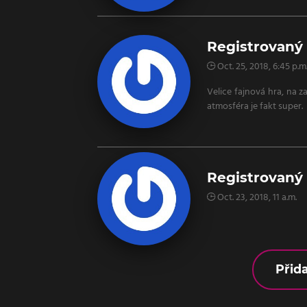
Registrovaný 
Oct. 25, 2018, 6:45 p.m
Velice fajnová hra, na z
atmosféra je fakt super.
Registrovaný 
Oct. 23, 2018, 11 a.m.
Přid