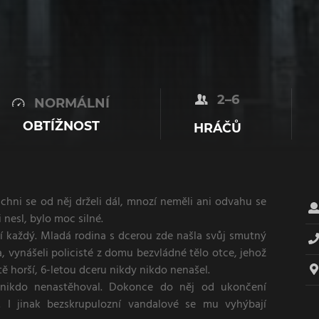
2–6
NORMÁLNÍ
OBTÍŽNOST
HRÁČŮ
chni se od něj drželi dál, mnozí neměli ani odvahu se
 nesl, bylo moc silné.
lí každý. Mladá rodina s dcerou zde našla svůj smutný
, vynášeli policisté z domu bezvládné tělo otce, jehož
tě horší, 6-letou dceru nikdy nikdo nenašel.
nikdo nenastěhoval. Dokonce do něj od ukončení
. I jinak bezskrupulozní vandalové se mu vyhýbají