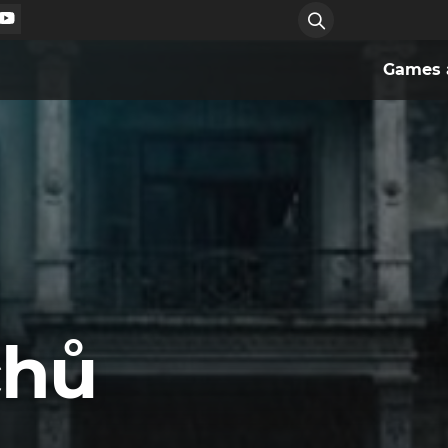
Games a
chů