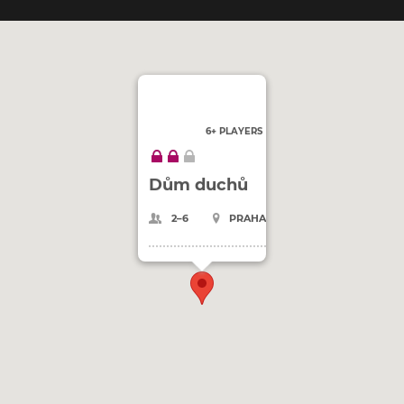
6+ PLAYERS
Dům duchů
2–6
PRAHA