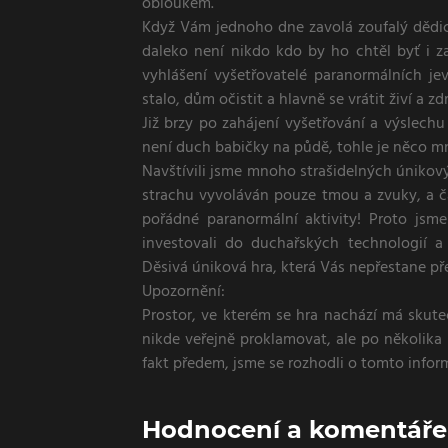
obloukem.
Když Vám jednoho dne zavolá zoufalý dědic
daleko není nikdo kdo by ho chtěl byť i za
vyhlášení vyšetřovatelé paranormálních jev
stalo, dům očistit a hlavně se vrátit živí a zdr
Již brzy po zahájení vyšetřování a výslechu 
není duch babičky na půdě, tohle je něco
Navštívili jsme mnoho strašidelných únikovýc
strachu vyvoláván pouze tmou a zvuky, a 
pořádné paranormální aktivity! Proto jsm
investovali do duchařských technologií a
Děsivá úniková hra, která Vás nepřestane p
Upozornění:
Prostor, ve kterém se hra nachází má skute
nikde veřejně proklamovat, ale po několika
fakt předem, jsme se rozhodli o tomto infor
Hodnocení a komentáře o