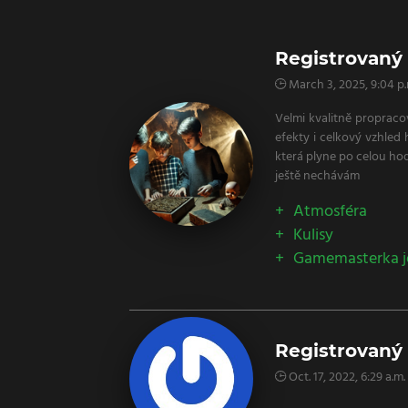
Registrovaný 
March 3, 2025, 9:04 p.
Velmi kvalitně propraco
efekty i celkový vzhled 
která plyne po celou hod
ještě nechávám
Atmosféra
Kulisy
Gamemasterka je
Registrovaný 
Oct. 17, 2022, 6:29 a.m.