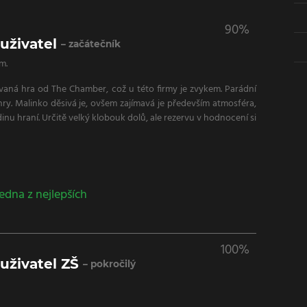
90%
uživatel
– začátečník
m.
vaná hra od The Chamber, což u této firmy je zvykem. Parádní
hry. Malinko děsivá je, ovšem zajímavá je především atmosféra,
inu hraní. Určitě velký klobouk dolů, ale rezervu v hodnocení si
dna z nejlepších
100%
uživatel ZŠ
– pokročilý