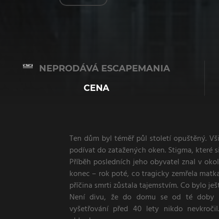
NEPRODÁVÁ ESCAPEMANIA
CENA
Ten dům byl téměř půl století opuštěný. Vši
podívat do zatažených oken. Stigma, které si
Příběh posledních jeho obyvatel znal v oko
konec – rok poté, co tragicky zemřela matka
příčina smrti zůstala tajemstvím. Co bylo ješ
Není divu, že do domu se od té doby 
vyšetřování před 40 lety nikdo nevkročil