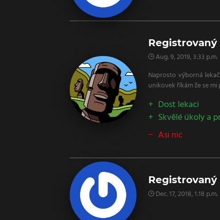
Registrovaný
Aug. 9, 2019, 3:33 p.m.
Naprosto výborná lekačk
unikovek říkám že se mi p
Dost lekaci
Skvělé úkoly a p
Asi nic
Registrovaný 
Dec. 17, 2018, 1:18 p.m.