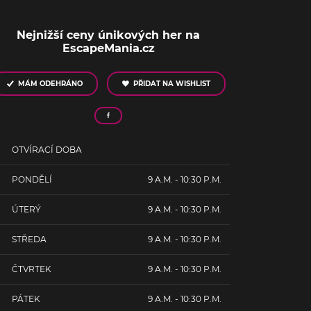
Nejnižší ceny únikových her na
EscapeMania.cz
MÁM ODEHRÁNO
PŘIDAT NA WISHLIST
OTVÍRACÍ DOBA
PONDĚLÍ
9 A.M. - 10:30 P.M.
ÚTERÝ
9 A.M. - 10:30 P.M.
STŘEDA
9 A.M. - 10:30 P.M.
ČTVRTEK
9 A.M. - 10:30 P.M.
PÁTEK
9 A.M. - 10:30 P.M.