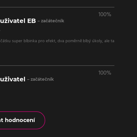
100%
uživatel EB
– začátečník
.
ačátku super blbinka pro efekt, dva poměrně blbý úkoly, ale ta
100%
uživatel
– začátečník
at hodnocení