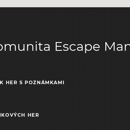
omunita Escape Man
EK HER S POZNÁMKAMI
NIKOVÝCH HER