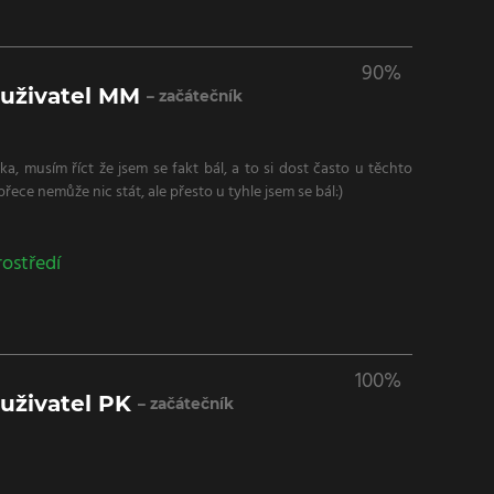
90%
 uživatel MM
– začátečník
a, musím říct že jsem se fakt bál, a to si dost často u těchto
řece nemůže nic stát, ale přesto u tyhle jsem se bál:)
rostředí
100%
uživatel PK
– začátečník