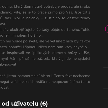
 domu, který dům nutně potřebuje prodat, ale široko
darmo, víte, že je to práce přímo pro Vás. Jste totiž
ů. Váš úkol je nelehký – zjistit co se vlastně tehdy
aví.
lidí z okolí zjišťujete, že tady půjde do tuhého. Tohle
 mnohem, mnohem horšího….
h her všude po světě, ale ve většině z nich byl faktor
často bohužel i špínou. Něco nám tam vždy chybělo –
e se inspirovali ve špičkových domech hrůzy v USA,
 nyní Vám přinášíme zážitek, který jinde nenajdete!
řekvapovat!
čně jistou paranormální historii. Tento fakt nechceme
 negativních reakcích hráčů na neupozornění na tento
movat.
d uživatelů (6)