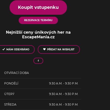
Koupit vstupenku
REZERVACE TERMÍNU
Nejnižší ceny únikových her na
EscapeMania.cz
MÁM ODEHRÁNO
PŘIDAT NA WISHLIST
OTVÍRACÍ DOBA
PONDĚLÍ
9:30 A.M. - 9:30 P.M.
ÚTERÝ
9:30 A.M. - 9:30 P.M.
STŘEDA
9:30 A.M. - 9:30 P.M.