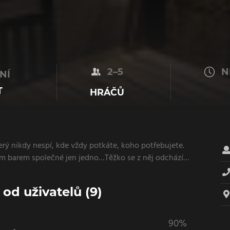
2–5
N
NÍ
T
HRÁČŮ
erý nikdy nespí, kde vždy potkáte, koho potřebujete.
ým barem společné jen jedno…Těžko se z něj odchází…
d uživatelů (9)
90%