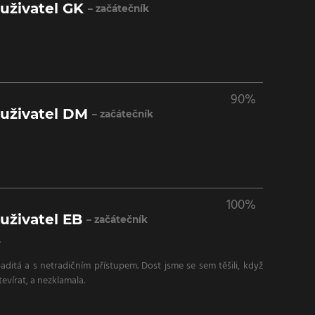
uživatel GK
– začátečník
90%
 uživatel DM
– začátečník
100%
uživatel EB
– začátečník
.
aditá a s netradičním přístupem. Dost jsme se sem těšili, když
otevírat, a nezklamala.