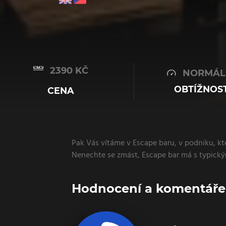
2390 KČ
NORMÁL
OBTÍŽNOS
CENA
Pak Vás vítáme v Escape baru, v podniku, kt
Nenechte se zmást, Escape bar má s typick
Hodnocení a komentáře o