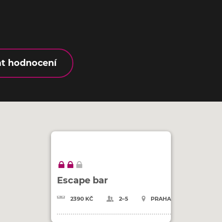
at hodnocení
Escape bar
2390 KČ
2–5
PRAHA