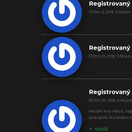
Registrovaný 
Dec. 6, 2018, 9:56 p.m.
Registrovaný
Oct. 31, 2018, 5:50 p.m.
Registrovaný 
Oct. 25, 2018, 6:49 p.m
Parádní hra! Pěkná, náp
jsme zjistili, že ji budou 
vizuál