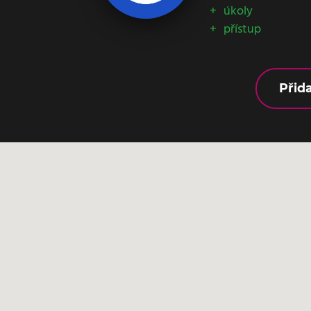
úkoly
přístup
Přid