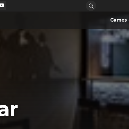
Games a
ar