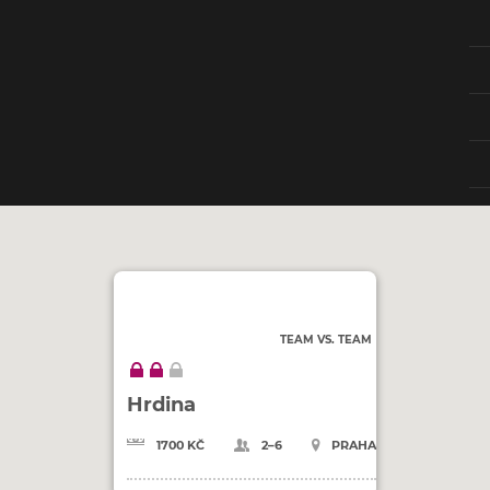
TEAM VS. TEAM
Hrdina
1700 KČ
2–6
PRAHA