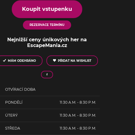
Koupit vstupenku
REZERVACE TERMÍNU
Nejnižší ceny únikových her na
EscapeMania.cz
MÁM ODEHRÁNO
PŘIDAT NA WISHLIST
OTVÍRACÍ DOBA
PONDĚLÍ
11:30 A.M. - 8:30 P.M.
ÚTERÝ
11:30 A.M. - 8:30 P.M.
STŘEDA
11:30 A.M. - 8:30 P.M.