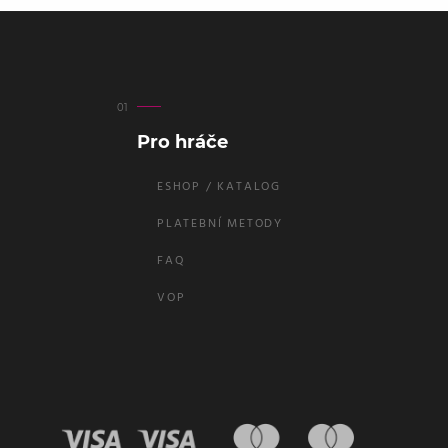
Pro hráče
ESHOP / KATALOG
PLATEBNÍ METODY
FAQ
VOP