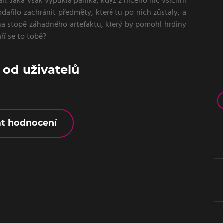
li. Jaká však vypukla panika, když z ničeho nic všichni
ařilo zachránit předměty, které tu po nich zůstaly, a
yl na stopě záhadného artefaktu, který by pomohl hrdiny
ří se to tobě?
od uživatelů
at hodnocení