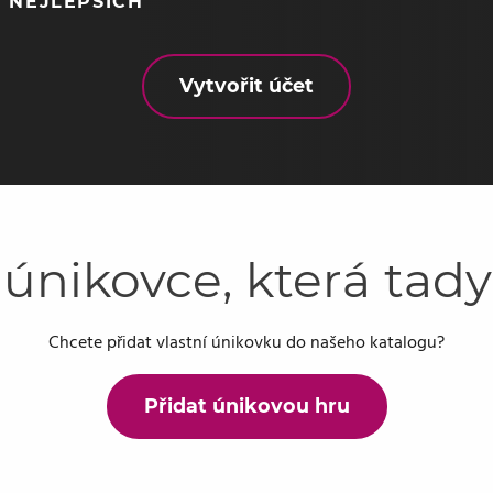
 NEJLEPŠÍCH
Vytvořit účet
 únikovce, která tad
Chcete přidat vlastní únikovku do našeho katalogu?
Přidat únikovou hru