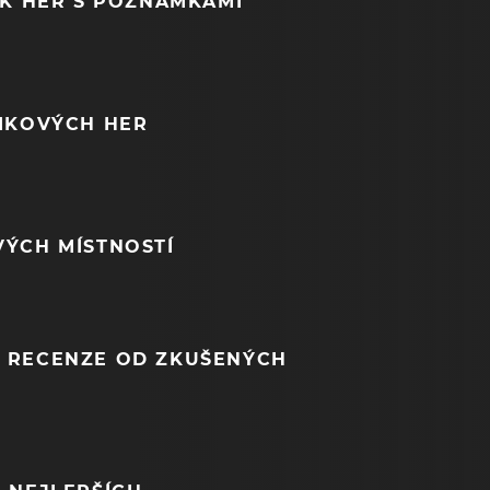
EK HER S POZNÁMKAMI
NIKOVÝCH HER
VÝCH MÍSTNOSTÍ
 RECENZE OD ZKUŠENÝCH