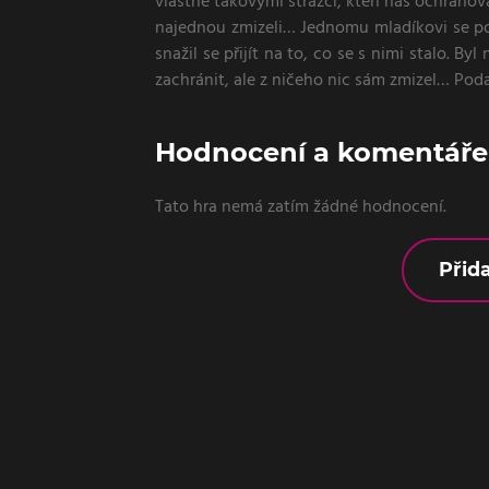
vlastně takovými strážci, kteří nás ochraňova
najednou zmizeli… Jednomu mladíkovi se pod
snažil se přijít na to, co se s nimi stalo. B
zachránit, ale z ničeho nic sám zmizel… Poda
Hodnocení a komentáře 
Tato hra nemá zatím žádné hodnocení.
Přid