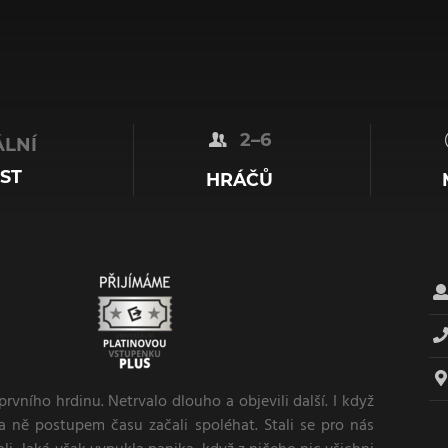
2–6
LNÍ
ST
HRÁČŮ
 prvního hrdinu. Netrvalo dlouho a objevili další. I když
na ně postupem času začali spoléhat. Stali se pro nás