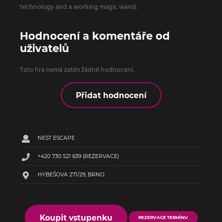
technology and a working magic wand.
Hodnocení a komentáře od
uživatelů
Tato hra nemá zatím žádné hodnocení.
Přidat hodnocení
NEST ESCAPE
+420 730 521 639
(REZERVACE)
HYBEŠOVA 271/29, BRNO
Koupit vstupenku
REZERVACE TERMÍNU