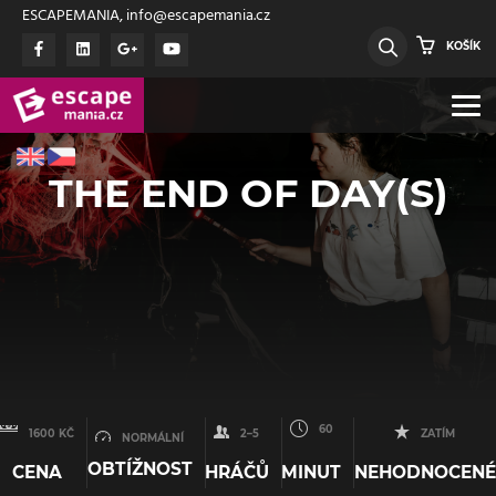
ESCAPEMANIA, info@escapemania.cz
KOŠÍK
THE END OF DAY(S)
60
1600 KČ
2–5
ZATÍM
NORMÁLNÍ
OBTÍŽNOST
CENA
HRÁČŮ
MINUT
NEHODNOCENÉ