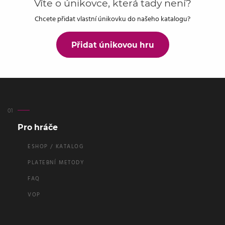
Víte o únikovce, která tady není?
Chcete přidat vlastní únikovku do našeho katalogu?
Přidat únikovou hru
Pro hráče
ESHOP / KATALOG
PLATEBNÍ METODY
FAQ
VOP