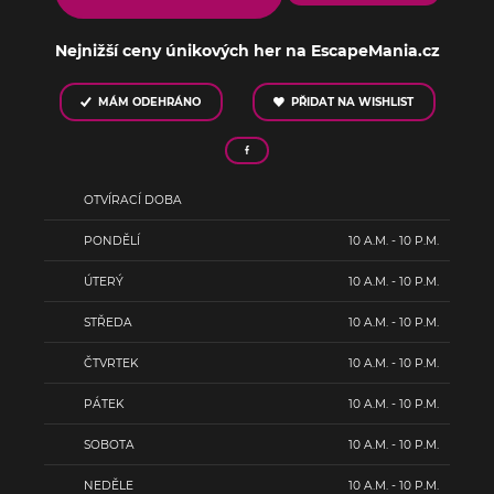
Nejnižší ceny únikových her na EscapeMania.cz
MÁM ODEHRÁNO
PŘIDAT NA WISHLIST
OTVÍRACÍ DOBA
PONDĚLÍ
10 A.M. - 10 P.M.
ÚTERÝ
10 A.M. - 10 P.M.
STŘEDA
10 A.M. - 10 P.M.
ČTVRTEK
10 A.M. - 10 P.M.
PÁTEK
10 A.M. - 10 P.M.
SOBOTA
10 A.M. - 10 P.M.
NEDĚLE
10 A.M. - 10 P.M.