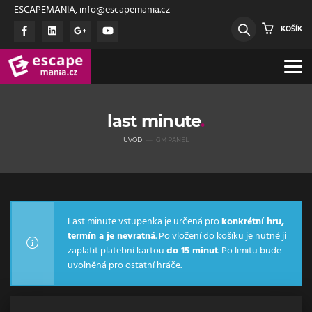
ESCAPEMANIA, info@escapemania.cz
KOŠÍK
last minute
ÚVOD
GM PANEL
Last minute vstupenka je určená pro
konkrétní hru,
termín a je nevratná
. Po vložení do košíku je nutné ji
zaplatit platební kartou
do 15 minut
. Po limitu bude
uvolněná pro ostatní hráče.