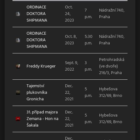
ORDINACE
Oct.
7
Nádražní 740,
DOKTORA
24,
p.m.
Praha
SHIPMANA
2023
ORDINACE
Oct. 8,
5:30
Nádražní 740,
DOKTORA
2023
p.m.
Praha
SHIPMANA
Petrohradská
Sept. 9,
3
Freddy Krueger
(ve dvoře)
2022
p.m.
216/3, Praha
Tajemství
Dec.
5
Hybešova
plukovníka
22,
p.m.
312/69, Brno
Gronicha
2021
31. případ majora
Dec.
5
Hybešova
Zemana - Hon na
22,
p.m.
312/69, Brno
Šakala
2021
Dec.