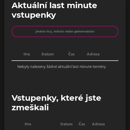
Aktuální last minute
vstupenky
Jméno
Hra
Datum
Čas
Adresa
Nebyly nalezeny žádné aktuální last minute termíny
Vstupenky, které jste
zmeškali
Hra
Datum
Čas
Adresa