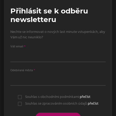
Přihlásit se k odběru
newsletteru
Nechte se informovat o nových last minute vstupenkách, aby
Vám už nic neuniklo?
Váš email
Odebíraná města
Souhlas s obchodními podmínkami
přečíst
Souhlas se zpracováním osobních údajů
přečíst