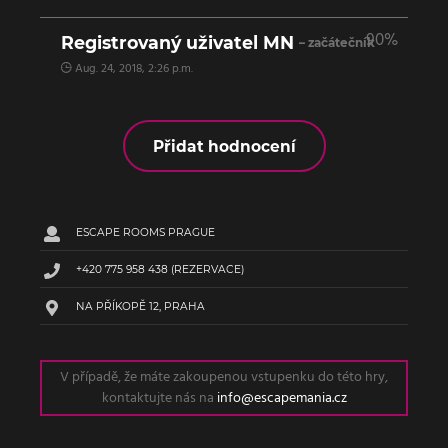
90%
Registrovaný uživatel MN
– začátečník
Aug. 24, 2018, 2:26 p.m.
Přidat hodnocení
ESCAPE ROOMS PRAGUE
+420 775 958 438
(REZERVACE)
NA PŘÍKOPĚ 12, PRAHA
V případě, že máte zakoupenou vstupenku do této hry,
kontaktujte nás na
info@escapemania.cz