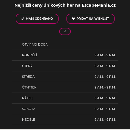
Nejnižší ceny únikových her na EscapeMania.cz
MÁM ODEHRÁNO
PŘIDAT NA WISHLIST
OTVÍRACÍ DOBA
PONDĚLÍ
9 A.M. - 9 P.M.
ÚTERÝ
9 A.M. - 9 P.M.
STŘEDA
9 A.M. - 9 P.M.
ČTVRTEK
9 A.M. - 9 P.M.
PÁTEK
9 A.M. - 9 P.M.
SOBOTA
9 A.M. - 9 P.M.
NEDĚLE
9 A.M. - 9 P.M.