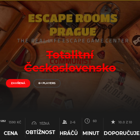
Totalitní
Československo
ZAVŘENÁ
6+ PLAYERS
60
1590 KČ
2–6
10.0 Z 10
TĚŽKÁ
OBTÍŽNOST
CENA
HRÁČŮ
MINUT
DOPORUČUJE