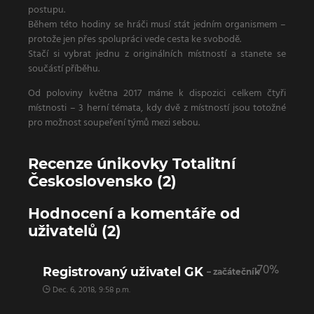
postupu.
Během této hodiny se hráči musí stát jedním organismem –
protože jen přes spolupráci vede cesta ke svobodě.
Stačí si vybrat jednu z originálních místností a stanete se
součástí příběhu.
Od poloviny května 2017 máme k dispozici celkem čtyři
místnosti – 3 herní témata, kdy dvě z místností jsou totožné
pro možnost soupeření týmů mezi sebou.
Recenze únikovky Totalitní
Československo (2)
Hodnocení a komentáře od
uživatelů (2)
70%
Registrovaný uživatel GK
– začátečník
Dec. 6, 2018, 9:58 p.m.