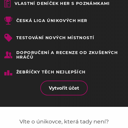
VLASTNÍ DENÍČEK HER S POZNÁMKAMI
ČESKÁ LIGA ÚNIKOVÝCH HER
TESTOVÁNÍ NOVÝCH MÍSTNOSTÍ
DOPORUČENÍ A RECENZE OD ZKUŠENÝCH
HRÁČŮ
ŽEBŘÍČKY TĚCH NEJLEPŠÍCH
Vytvořit účet
Víte o únikovce, která tady není?