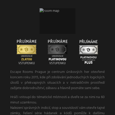
Escape Rooms Prague je centrum únikových her otevřené
koncem roku 2015, kde při zdolávání jednoduchých logických
úkolů v překvapivých situacích a v netradičním prostředí
zažijete dobrodružství, zábavu a hlavně poznáte sami sebe.
Hráči vstoupí do tématické místnosti a dveře se za nimi na 60
minut uzamknou.
Nalezení správných indicií, stop a souvislostí vám otevře tajné
zámky, řešení série hádanek a kódů pomůže k dalšímu