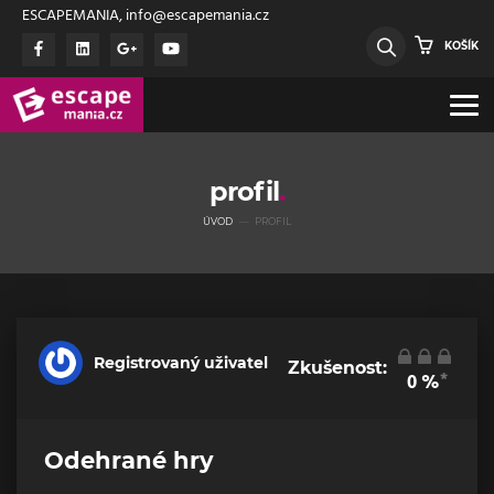
ESCAPEMANIA, info@escapemania.cz
KOŠÍK
profil
ÚVOD
PROFIL
Registrovaný uživatel
Zkušenost:
*
0
%
Odehrané hry