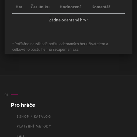
Hra
Čas úniku
Hodnocení
Komentář
Žádné odehrané hry?
* Počítáno na základě počtu odehraných her uživatelem a
celkového počtu her na Escapemania.cz
Pro hráče
ESHOP / KATALOG
PLATEBNÍ METODY
FAQ