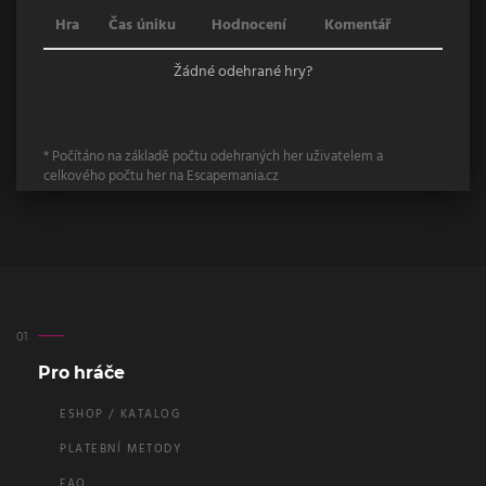
Hra
Čas úniku
Hodnocení
Komentář
Žádné odehrané hry?
* Počítáno na základě počtu odehraných her uživatelem a
celkového počtu her na Escapemania.cz
Pro hráče
ESHOP / KATALOG
PLATEBNÍ METODY
FAQ