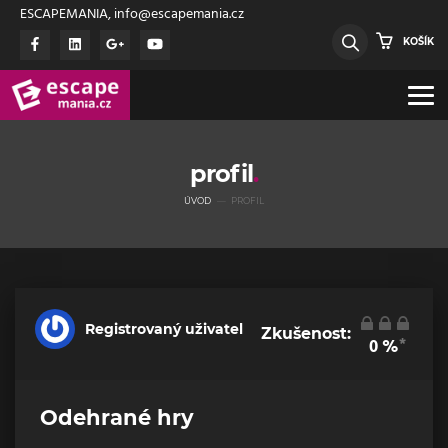
ESCAPEMANIA, info@escapemania.cz
KOŠÍK
profil
ÚVOD
PROFIL
Registrovaný uživatel
Zkušenost:
*
0
%
Odehrané hry