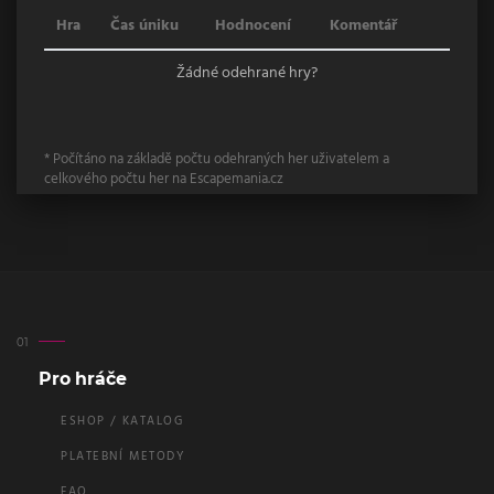
Hra
Čas úniku
Hodnocení
Komentář
Žádné odehrané hry?
* Počítáno na základě počtu odehraných her uživatelem a
celkového počtu her na Escapemania.cz
Pro hráče
ESHOP / KATALOG
PLATEBNÍ METODY
FAQ