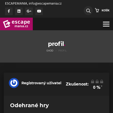
ESCAPEMANIA, info@escapemania.cz
KOŠÍK
profil
ÚVOD
PROFIL
Registrovaný uživatel
Zkušenost:
*
0
%
Odehrané hry