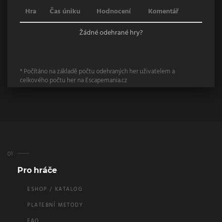
Hra
Čas úniku
Hodnocení
Komentář
Žádné odehrané hry?
* Počítáno na základě počtu odehraných her uživatelem a
celkového počtu her na Escapemania.cz
Pro hráče
ESHOP / KATALOG
PLATEBNÍ METODY
FAQ