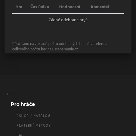
Hra
Čas úniku
Hodnocení
Komentář
Žádné odehrané hry?
* Počítáno na základě počtu odehraných her uživatelem a
celkového počtu her na Escapemania.cz
Pro hráče
ESHOP / KATALOG
PLATEBNÍ METODY
FAQ