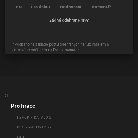
Hra
Čas úniku
Hodnocení
Komentář
Žádné odehrané hry?
* Počítáno na základě počtu odehraných her uživatelem a
celkového počtu her na Escapemania.cz
Pro hráče
ESHOP / KATALOG
PLATEBNÍ METODY
FAQ