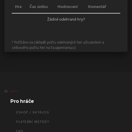
Hra
Čas úniku
Hodnocení
Komentář
Žádné odehrané hry?
* Počítáno na základě počtu odehraných her uživatelem a
celkového počtu her na Escapemania.cz
Pro hráče
ESHOP / KATALOG
PLATEBNÍ METODY
FAQ