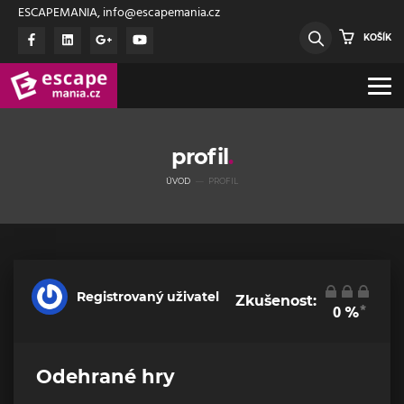
ESCAPEMANIA, info@escapemania.cz
KOŠÍK
profil
ÚVOD
PROFIL
Registrovaný uživatel
Zkušenost:
*
0
%
Odehrané hry