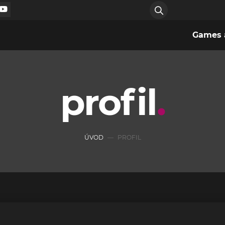
Games a
profil
ÚVOD
PROFIL