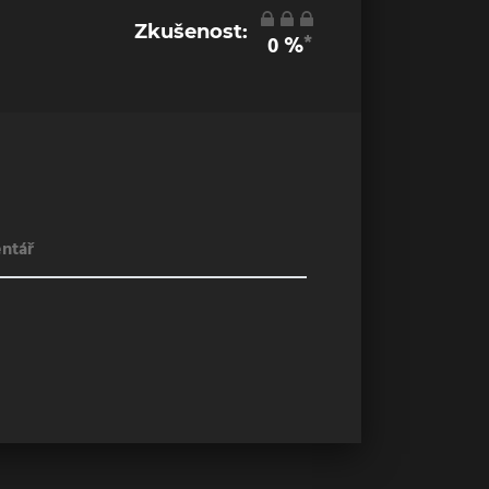
Zkušenost:
*
0
%
ntář