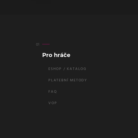
Pro hráče
ESHOP / KATALOG
PLATEBNÍ METODY
FAQ
VOP