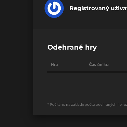
Registrovaný uživa
Odehrané hry
Hra
Čas úniku
* Počítáno na základě počtu odehraných her u