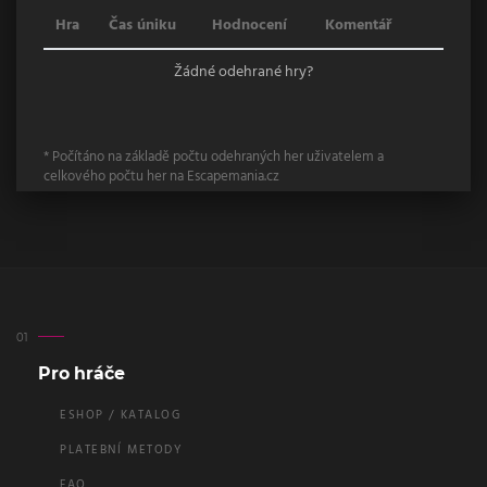
Hra
Čas úniku
Hodnocení
Komentář
Žádné odehrané hry?
* Počítáno na základě počtu odehraných her uživatelem a
celkového počtu her na Escapemania.cz
Pro hráče
ESHOP / KATALOG
PLATEBNÍ METODY
FAQ