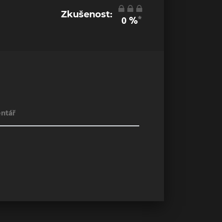
Zkušenost:
*
0
%
ntář