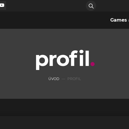
Games a
profil
ÚVOD
PROFIL