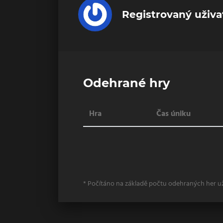
Registrovaný uživa
Odehrané hry
Hra
Čas úniku
* Počítáno na základě počtu odehraných her u