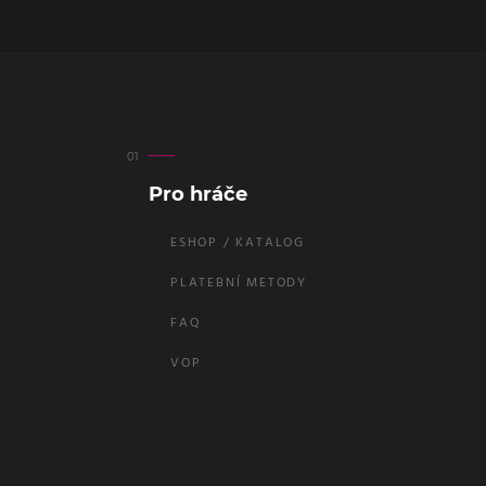
Pro hráče
ESHOP / KATALOG
PLATEBNÍ METODY
FAQ
VOP