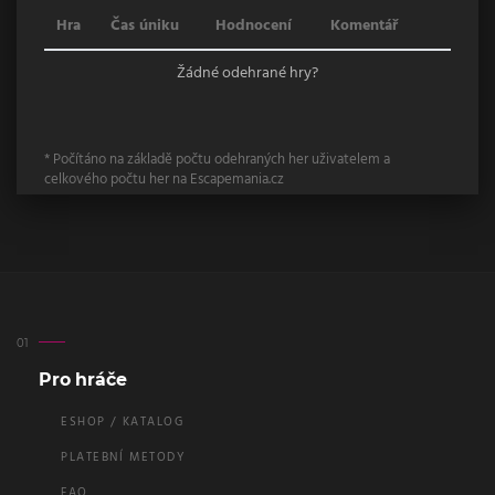
Hra
Čas úniku
Hodnocení
Komentář
Žádné odehrané hry?
* Počítáno na základě počtu odehraných her uživatelem a
celkového počtu her na Escapemania.cz
Pro hráče
ESHOP / KATALOG
PLATEBNÍ METODY
FAQ