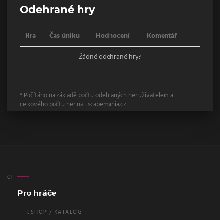
Odehrané hry
Hra
Čas úniku
Hodnocení
Komentář
Žádné odehrané hry?
* Počítáno na základě počtu odehraných her uživatelem a
celkového počtu her na Escapemania.cz
Pro hráče
ESHOP / KATALOG