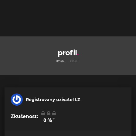
profil
ÚVOD
PROFIL
Registrovaný uživatel LZ
Zkušenost:
*
0
%