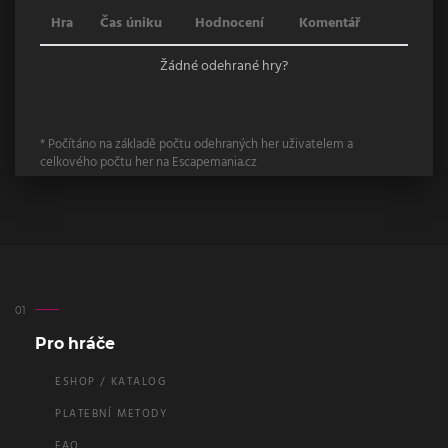
Hra
Čas úniku
Hodnocení
Komentář
Žádné odehrané hry?
* Počítáno na základě počtu odehraných her uživatelem a
celkového počtu her na Escapemania.cz
Pro hráče
ESHOP / KATALOG
PLATEBNÍ METODY
FAQ