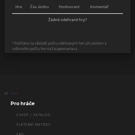
Hra
Čas úniku
Hodnocení
Komentář
Žádné odehrané hry?
* Počítáno na základě počtu odehraných her uživatelem a
celkového počtu her na Escapemania.cz
Pro hráče
ESHOP / KATALOG
PLATEBNÍ METODY
FAQ