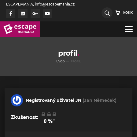
ESCAPEMANIA, info@escapemania.cz
KOŠÍK
profil
ÚVOD
PROFIL
Registrovaný uživatel JN
(Jan Němeček)
Zkušenost:
*
0
%