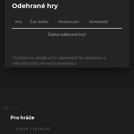
Odehrané hry
Hra
Čas úniku
Hodnocení
Komentář
Žádné odehrané hry?
* Počítáno na základě počtu odehraných her uživatelem a
celkového počtu her na Escapemania.cz
Pro hráče
ESHOP / KATALOG