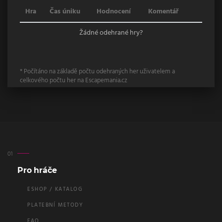
Hra
Čas úniku
Hodnocení
Komentář
Žádné odehrané hry?
* Počítáno na základě počtu odehraných her uživatelem a
celkového počtu her na Escapemania.cz
Pro hráče
ESHOP / KATALOG
PLATEBNÍ METODY
FAQ