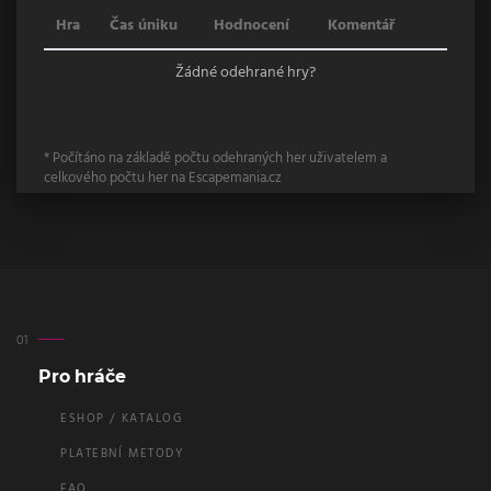
Hra
Čas úniku
Hodnocení
Komentář
Žádné odehrané hry?
* Počítáno na základě počtu odehraných her uživatelem a
celkového počtu her na Escapemania.cz
Pro hráče
ESHOP / KATALOG
PLATEBNÍ METODY
FAQ