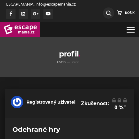
ESCAPEMANIA, info@escapemania.cz
KOŠÍK
profil
ÚVOD
PROFIL
Registrovaný uživatel
Zkušenost:
*
0
%
Odehrané hry