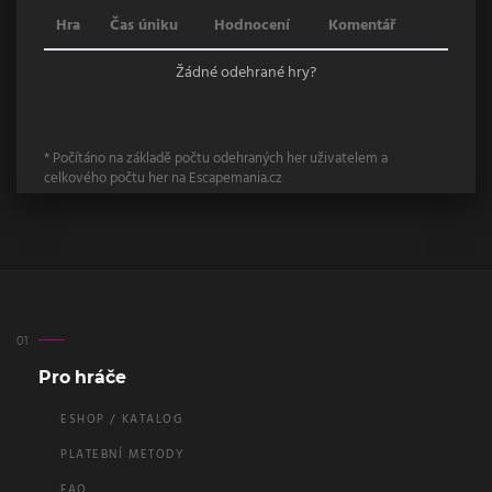
Hra
Čas úniku
Hodnocení
Komentář
Žádné odehrané hry?
* Počítáno na základě počtu odehraných her uživatelem a
celkového počtu her na Escapemania.cz
Pro hráče
ESHOP / KATALOG
PLATEBNÍ METODY
FAQ