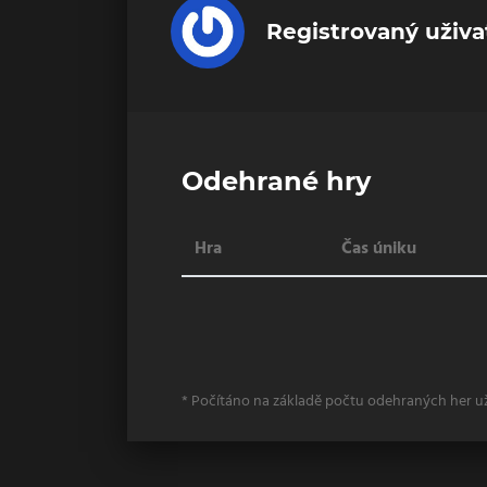
Registrovaný uživa
Odehrané hry
Hra
Čas úniku
* Počítáno na základě počtu odehraných her u