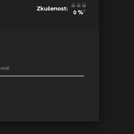
Zkušenost:
*
0
%
ntář