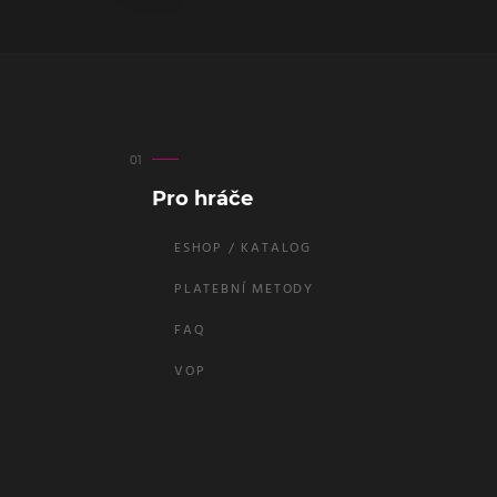
Pro hráče
ESHOP / KATALOG
PLATEBNÍ METODY
FAQ
VOP