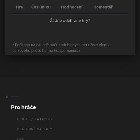
Hra
Čas úniku
Hodnocení
Komentář
Žádné odehrané hry?
* Počítáno na základě počtu odehraných her uživatelem a
celkového počtu her na Escapemania.cz
Pro hráče
ESHOP / KATALOG
PLATEBNÍ METODY
FAQ