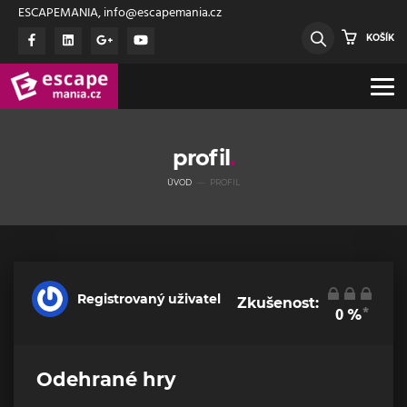
ESCAPEMANIA, info@escapemania.cz
KOŠÍK
profil
ÚVOD
PROFIL
Registrovaný uživatel
Zkušenost:
*
0
%
Odehrané hry