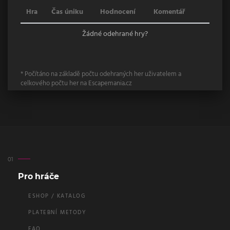
Hra
Čas úniku
Hodnocení
Komentář
Žádné odehrané hry?
* Počítáno na základě počtu odehraných her uživatelem a
celkového počtu her na Escapemania.cz
Pro hráče
ESHOP / KATALOG
PLATEBNÍ METODY
FAQ