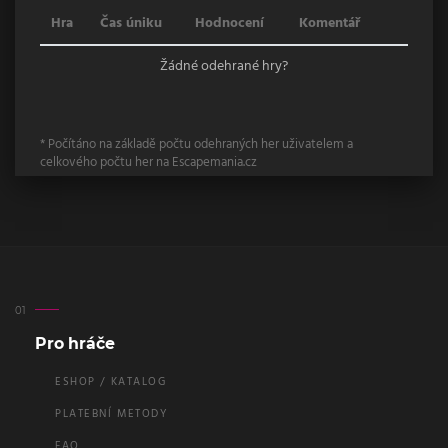
Hra
Čas úniku
Hodnocení
Komentář
Žádné odehrané hry?
* Počítáno na základě počtu odehraných her uživatelem a
celkového počtu her na Escapemania.cz
Pro hráče
ESHOP / KATALOG
PLATEBNÍ METODY
FAQ