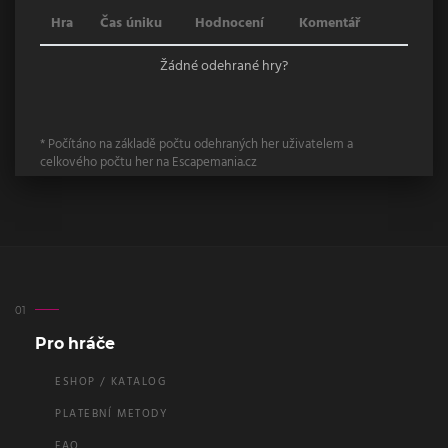
Hra
Čas úniku
Hodnocení
Komentář
Žádné odehrané hry?
* Počítáno na základě počtu odehraných her uživatelem a
celkového počtu her na Escapemania.cz
Pro hráče
ESHOP / KATALOG
PLATEBNÍ METODY
FAQ