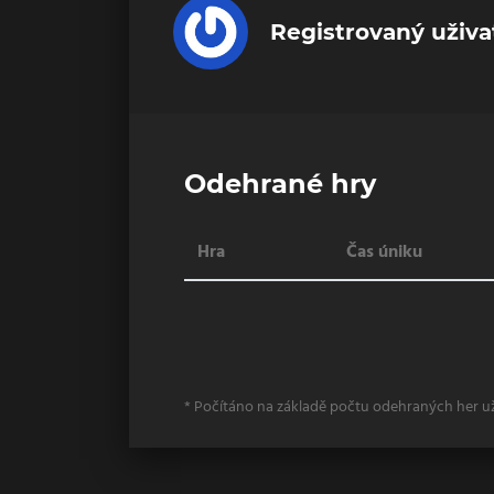
Registrovaný uživa
Odehrané hry
Hra
Čas úniku
* Počítáno na základě počtu odehraných her u