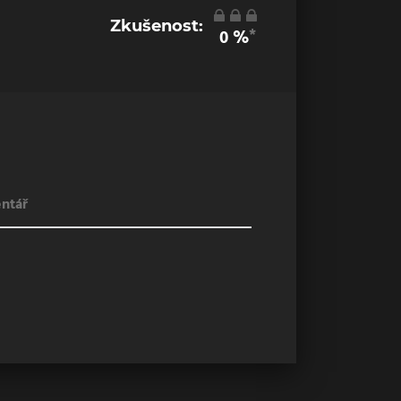
Zkušenost:
*
0
%
ntář