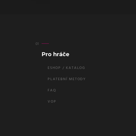
Pro hráče
ESHOP / KATALOG
PLATEBNÍ METODY
FAQ
VOP