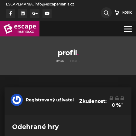
ESCAPEMANIA, info@escapemania.cz
KOŠÍK
profil
ÚVOD
PROFIL
Registrovaný uživatel
Zkušenost:
*
0
%
Odehrané hry