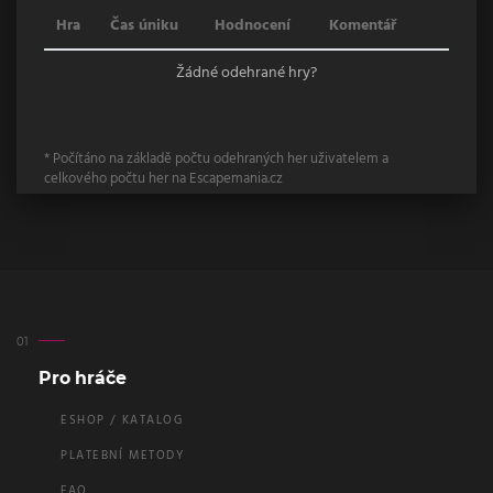
Hra
Čas úniku
Hodnocení
Komentář
Žádné odehrané hry?
* Počítáno na základě počtu odehraných her uživatelem a
celkového počtu her na Escapemania.cz
Pro hráče
ESHOP / KATALOG
PLATEBNÍ METODY
FAQ