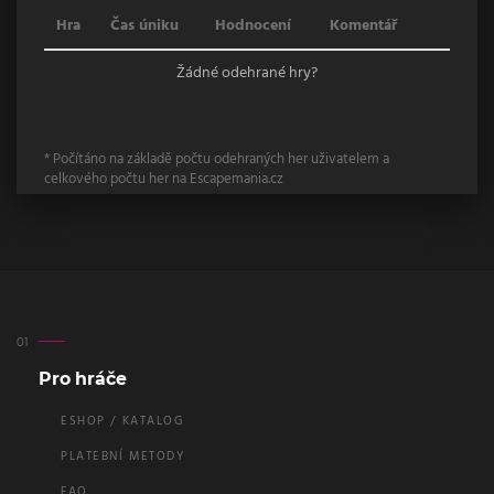
Hra
Čas úniku
Hodnocení
Komentář
Žádné odehrané hry?
* Počítáno na základě počtu odehraných her uživatelem a
celkového počtu her na Escapemania.cz
Pro hráče
ESHOP / KATALOG
PLATEBNÍ METODY
FAQ