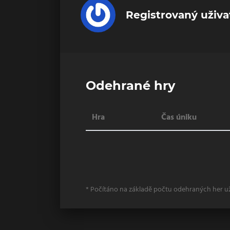
Registrovaný uživa
Odehrané hry
Hra
Čas úniku
* Počítáno na základě počtu odehraných her u