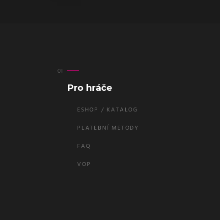
Pro hráče
ESHOP / KATALOG
PLATEBNÍ METODY
FAQ
VOP