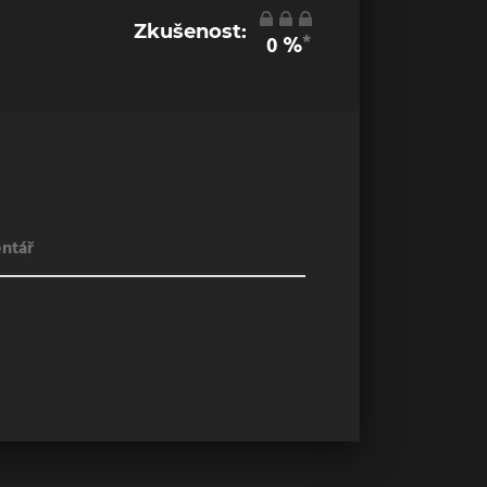
Zkušenost:
*
0
%
ntář